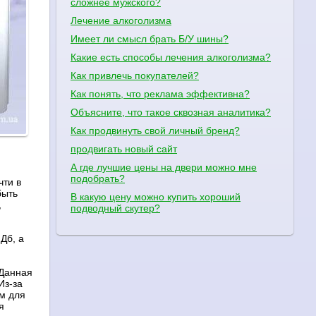
сложнее мужского?
Лечение алкоголизма
Имеет ли смысл брать Б/У шины?
Какие есть способы лечения алкоголизма?
Как привлечь покупателей?
Как понять, что реклама эффективна?
Объясните, что такое сквозная аналитика?
Как продвинуть свой личный бренд?
продвигать новый сайт
А где лучшие цены на двери можно мне
подобрать?
чти в
быть
В какую цену можно купить хороший
,
подводный скутер?
Дб, а
 Данная
Из-за
м для
я