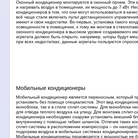
Оконный кондиционер монтируется в оконный проем. Эти мо
и нагревать воздух в помещении, их мощность до 7 кВт. 
кондиционеров в том, что они могут использоваться в каче
всё чаще стали включать пульт дистанционного управления
имеют и свои недостатки. Во-первых, установка такого ко
освещенности в помещении, к тому же монтаж в стеклопак
оконного кондиционера в высоком уровне создаваемого им
агрегата должно быть открыто, например, шторы будут ме
при всех недостатках, данные агрегаты пользуются спросо
Мобильные кондиционеры
Мобильный кондиционер является переносным, который п
установить без помощи специалистов. Этот вид кондиционе
моноблока, так и в стиле сплит-системы. Для моноблока н
для отвода теплого воздуха на улицу. Для монтажа сплит-
кондиционера необходимо снаружи установить внешний бло
внутреннему с помощью гибких шлангов. Отличие таких ко
сплит-системы в расположении компрессора – он находитс
подогрева воздуха в мобильных системах кондиционирован
Мобильные кондиционеры производятся с мощностью не бол