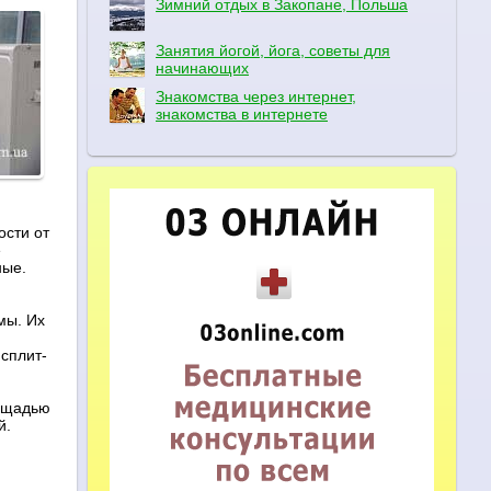
Зимний отдых в Закопане, Польша
Занятия йогой, йога, советы для
начинающих
Знакомства через интернет,
знакомства в интернете
ости от
е
ные.
мы. Их
сплит-
лощадью
й.