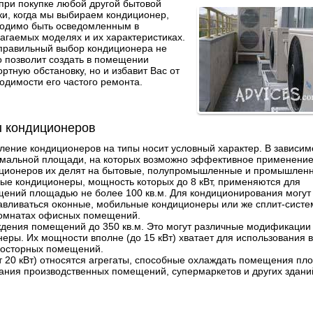
 при покупке любой другой бытовой
ки, когда мы выбираем кондиционер,
одимо быть осведомленным в
агаемых моделях и их характеристиках.
правильный выбор кондиционера не
о позволит создать в помещении
ртную обстановку, но и избавит Вас от
одимости его частого ремонта.
 кондиционеров
ление кондиционеров на типы носит условный характер. В зависим
мальной площади, на которых возможно эффективное применени
ционеров их делят на бытовые, полупромышленные и промышлен
ые кондиционеры, мощность которых до 8 кВт, применяются для
ений площадью не более 100 кв.м. Для кондиционирования могут
авливаться оконные, мобильные кондиционеры или же сплит-систе
 комнатах офисных помещений.
ния помещений до 350 кв.м. Это могут различные модификации 
неры. Их мощности вполне (до 15 кВт) хватает для использования в
просторных помещений.
20 кВт) относятся агрегаты, способные охлаждать помещения п
ания производственных помещений, супермаркетов и других здани