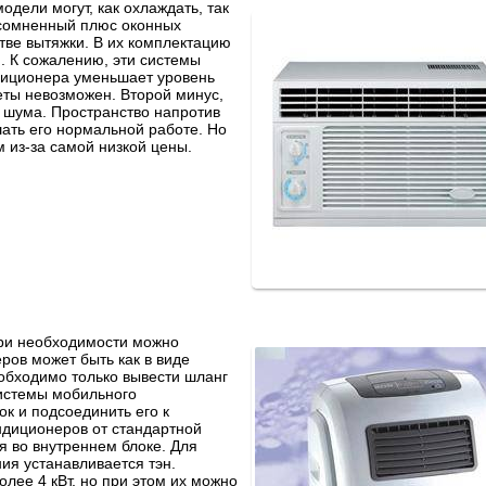
дели могут, как охлаждать, так
Несомненный плюс оконных
стве вытяжки. В их комплектацию
. К сожалению, эти системы
ндиционера уменьшает уровень
еты невозможен. Второй минус,
 шума. Пространство напротив
шать его нормальной работе. Но
м из-за самой низкой цены.
ри необходимости можно
ров может быть как в виде
еобходимо только вывести шланг
системы мобильного
к и подсоединить его к
ндиционеров от стандартной
я во внутреннем блоке. Для
ия устанавливается тэн.
ее 4 кВт, но при этом их можно