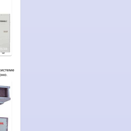
системе
рно.