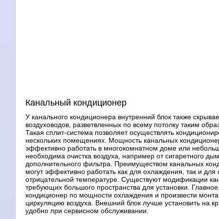
Канальный кондиционер
У канального кондиционера внутренний блок также скрывае
воздуховодов, разветвленных по всему потолку таким обра
Такая сплит-система позволяет осуществлять кондициониро
нескольких помещениях. Мощность канальных кондиционеро
эффективно работать в многокомнатном доме или неболь
необходима очистка воздуха, например от сигаретного ды
дополнительного фильтра. Преимуществом канальных конд
могут эффективно работать как для охлаждения, так и дл
отрицательной температуре. Существуют модификации ка
требующих большого пространства для установки. Главное
кондиционер по мощности охлаждения и произвести монта
циркуляцию воздуха. Внешний блок лучше установить на кр
удобно при сервисном обслуживании.