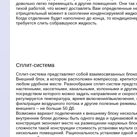
довольно легко перемещать в другие помещения. Они так ж
тихой работой, что может доставлять Вам определенные н
отрицательный момент в скоплении конденсируемой жидкос
Когда отделение будет наполнено до конца, то кондиционе
требуется слить собравшуюся жидкость.
Сплит-система
Сплит-система представляет собой взаимосвязанных блоко
Внешний блок, в котором расположен компрессор, крепитс
любом удобном месте. Разнообразие сплит-систем представ
настенными, кассетными, канальными, колонными и други
посредством которого можно задать направление и скорос
регулируется температура, время включения/выключения, и
фильтрации воздушного потока и другие полезные режимы.
внешнего – не больше 50 Дб.
Возможен вариант подключения к внешнему блоку нескольк
внутренние блоки должны быть одного вида и одинаковой м
конструкция экономит место на размещении наружных блоко
сложности такой конструкции стоимость установки мульти
нескольких помещений. Рациональность установки одной из 