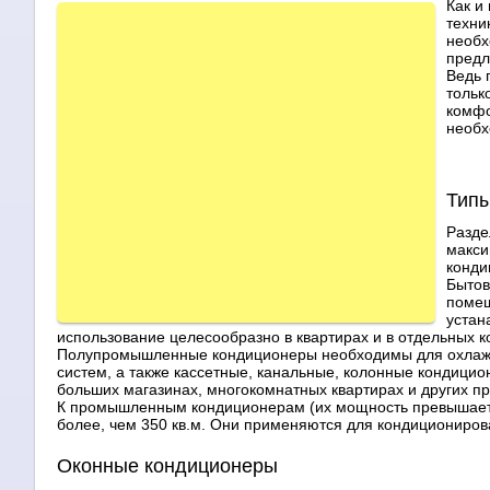
Как и
техни
необх
предл
Ведь 
тольк
комфо
необх
Типы
Разде
макси
конди
Бытов
помещ
устан
использование целесообразно в квартирах и в отдельных
Полупромышленные кондиционеры необходимы для охлажде
систем, а также кассетные, канальные, колонные кондицио
больших магазинах, многокомнатных квартирах и других 
К промышленным кондиционерам (их мощность превышает 
более, чем 350 кв.м. Они применяются для кондициониров
Оконные кондиционеры