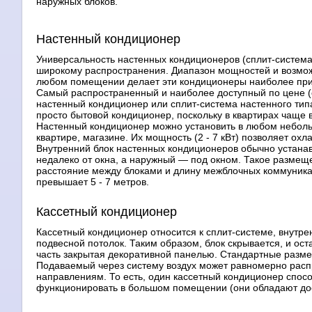
наружных блоков.
Настенный кондиционер
Универсальность настенных кондиционеров (сплит-система 
широкому распространения. Диапазон мощностей и возможн
любом помещении делает эти кондиционеры наиболее пр
Самый распространенный и наиболее доступный по цене (о
настенный кондиционер или сплит-система настенного тип
просто бытовой кондиционер, поскольку в квартирах чаще
Настенный кондиционер можно установить в любом небо
квартире, магазине. Их мощность (2 - 7 кВт) позволяет охла
Внутренний блок настенных кондиционеров обычно устанав
недалеко от окна, а наружный — под окном. Такое размещ
расстояние между блоками и длину межблочных коммуника
превышает 5 - 7 метров.
Кассетный кондиционер
Кассетный кондиционер относится к сплит-системе, внутре
подвесной потолок. Таким образом, блок скрывается, и ост
часть закрытая декоративной панелью. Стандартные разме
Подаваемый через систему воздух может равномерно расп
направлениям. То есть, один кассетный кондиционер спос
функционировать в большом помещении (они обладают дос