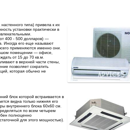
настенного типа) привела к их
ость установки практически в
ивлекательными.
т 400 - 500 долларов) —
а. Иногда его еще называют
 всего применяются именно они.
льшом помещении — офисе,
ждать от 15 до 70 кв.м.
ливают в верхней части стены,
ение позволяет сократить
ций, которая обычно не
нний блок которой встраивается в
ается видна только нижняя его
ры внутреннего блока 60x60 см.
ределяться по всем четырем
обен полноценно
таточной для этого мощностью).