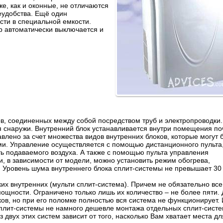
е, как и оконные, не отличаются
еудобства. Ещё один
ти в специальной емкости.
р автоматически выключается и
в, соединенных между собой посредством труб и электропроводки.
я снаружи. Внутренний блок устанавливается внутри помещения по
лено за счет множества видов внутренних блоков, которые могут 
ми. Управление осуществляется с помощью дистанционного пульта
ть подаваемого воздуха. А также с помощью пульта управления
, в зависимости от модели, можно установить режим обогрева,
 Уровень шума внутреннего блока сплит-системы не превышает 30 
их внутренних (мульти сплит-система). Причем не обязательно все
ощности. Ограничено только лишь их количество – не более пяти.
в, но при его поломке полностью вся система не функционирует. 
 сплит-системы не намного дешевле монтажа отдельных сплит-систе
двух этих систем зависит от того, насколько Вам хватает места дл