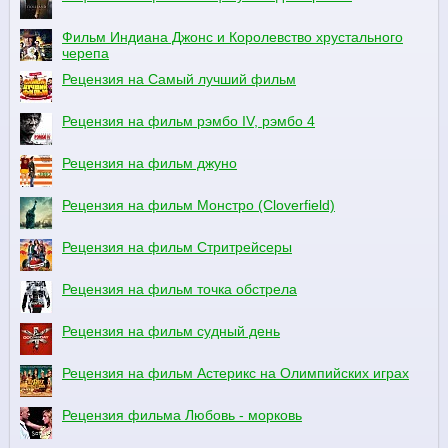
Фильм Индиана Джонс и Королевство хрустального
черепа
Рецензия на Самый лучший фильм
Рецензия на фильм рэмбо IV, рэмбо 4
Рецензия на фильм джуно
Рецензия на фильм Монстро (Cloverfield)
Рецензия на фильм Стритрейсеры
Рецензия на фильм точка обстрела
Рецензия на фильм судный день
Рецензия на фильм Астерикс на Олимпийских играх
Рецензия фильма Любовь - морковь